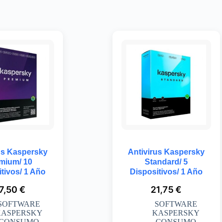
us Kaspersky
Antivirus Kaspersky
mium/ 10
Standard/ 5
tivos/ 1 Año
Dispositivos/ 1 Año
7,50
€
21,75
€
SOFTWARE
SOFTWARE
KASPERSKY
KASPERSKY
CONSUMO
CONSUMO