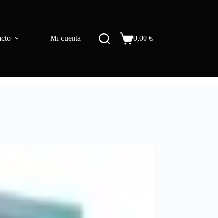
acto
Mi cuenta
0,00
€
Carro
de
compra