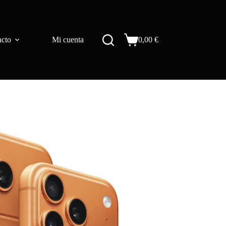
acto
Mi cuenta
0,00
€