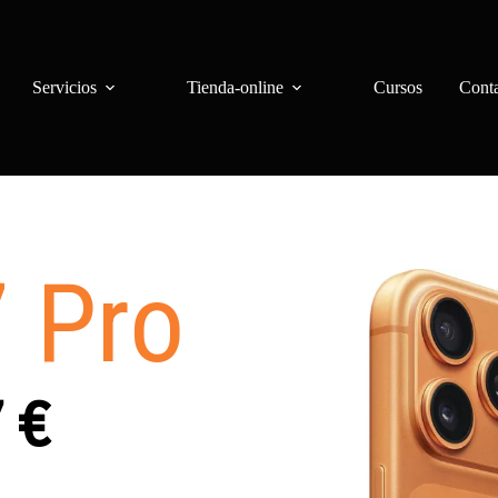
Servicios
Tienda-online
Cursos
Cont
 Pro
7
€