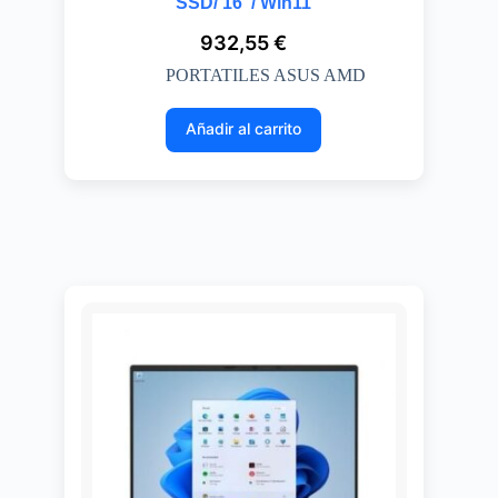
SSD/ 16″/ Win11
932,55
€
PORTATILES ASUS AMD
Añadir al carrito